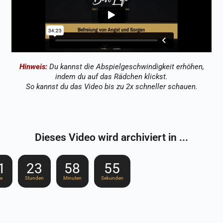
Hinweis:
Du kannst die Abspielgeschwindigkeit erhöhen,
indem du auf das Rädchen klickst.
So kannst du das Video bis zu 2x schneller schauen.
Dieses Video wird archiviert in ...
1
23
58
54
ge
Stunden
Minuten
Sekunden